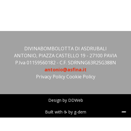
DIVINABOMBOLOTTA DI ASDRUBALI
ANTONIO, PIAZZA CASTELLO 19 - 27100 PAVIA
P.Iva 01159560182 - C.F. SDRNNG63R25G388N
antonio@asfina.it
Privacy Policy
Cookie Policy
Design by DDWeb
Built with ☕ by g-dem
Le tue preferenze relative alla privacy