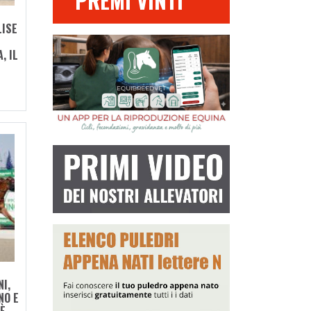
PREMI VINTI
LISE
, IL
I,
NO E