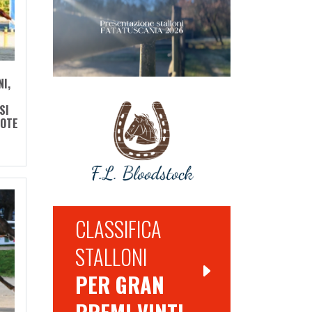
I,
SI
UOTE
CLASSIFICA
STALLONI
PER GRAN